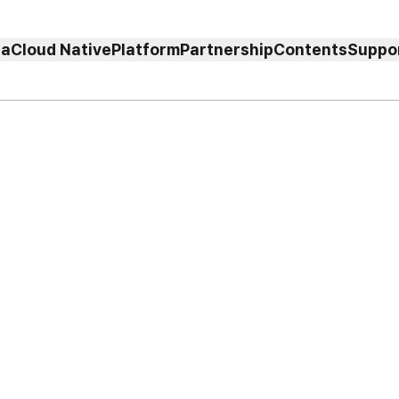
ta
Cloud Native
Platform
Partnership
Contents
Suppo
 여정을 함께하고 있는
.